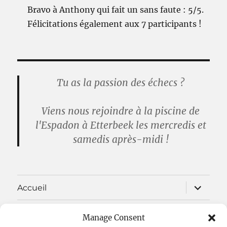
Bravo à Anthony qui fait un sans faute : 5/5.
Félicitations également aux 7 participants !
Tu as la passion des échecs ?
Viens nous rejoindre à la piscine de
l'Espadon à Etterbeek les mercredis et
samedis après-midi !
ouvrir
Accueil
le
sous-
menu
ouvrir
Nos cours
Manage Consent
le
sous-